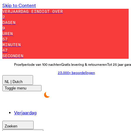
Skip to Content
VERJAARDAG EINDIGT OVER
2
DAGEN
9
UREN
57
MINUTEN
35
SECONDEN
Proefperiode van 100 nachten
Gratis levering & retourneren
Tot 25 jaar gar
23.000+ beoordelingen
NL | Dutch
Toggle menu
Verjaardag
Zoeken