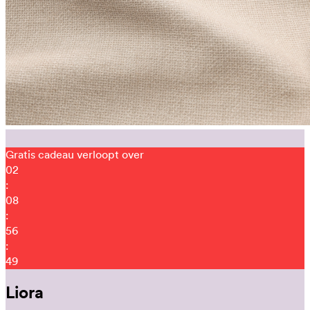
Gratis cadeau verloopt over
02
:
08
:
56
:
37
Liora