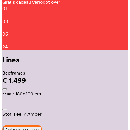
Gratis cadeau verloopt over
01
:
08
:
06
:
14
Linea
Bedframes
€ 1.499
Maat:
180x200 cm.
Stof:
Feel
/ Amber
Ontwerp jouw Linea