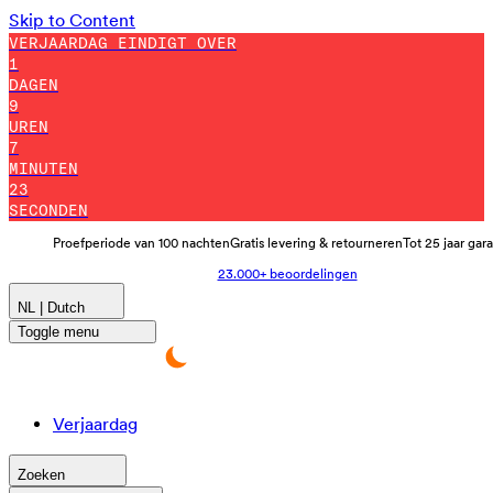
Skip to Content
VERJAARDAG EINDIGT OVER
1
DAGEN
9
UREN
7
MINUTEN
12
SECONDEN
Proefperiode van 100 nachten
Gratis levering & retourneren
Tot 25 jaar gar
23.000+ beoordelingen
NL | Dutch
Toggle menu
Verjaardag
Zoeken