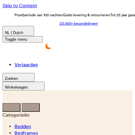
Skip to Content
Proefperiode van 100 nachten
Gratis levering & retourneren
Tot 25 jaar gar
23.000+ beoordelingen
NL | Dutch
Toggle menu
Verjaardag
Zoeken
Winkelwagen
Categorieën
Bedden
Bedframes