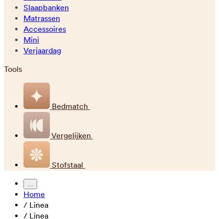
Slaapbanken
Matrassen
Accessoires
Mini
Verjaardag
Tools
Bedmatch
Vergelijken
Stofstaal
...
Home
/
Linea
/
Linea