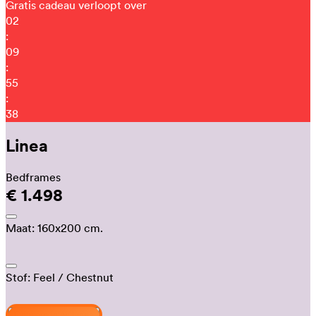
Gratis cadeau verloopt over
02
:
09
:
55
:
26
Linea
Bedframes
€ 1.498
Maat:
160x200 cm.
Stof:
Feel
/ Chestnut
Ontwerp jouw Linea