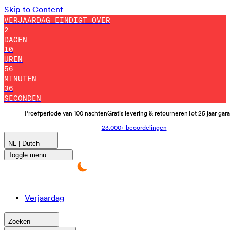
Skip to Content
VERJAARDAG EINDIGT OVER
2
DAGEN
10
UREN
56
MINUTEN
25
SECONDEN
Proefperiode van 100 nachten
Gratis levering & retourneren
Tot 25 jaar gar
23.000+ beoordelingen
NL | Dutch
Toggle menu
Verjaardag
Zoeken