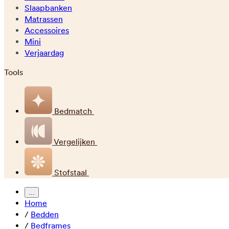
Slaapbanken
Matrassen
Accessoires
Mini
Verjaardag
Tools
Bedmatch
Vergelijken
Stofstaal
...
Home
/
Bedden
/
Bedframes