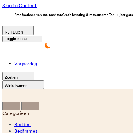
Skip to Content
Proefperiode van 100 nachten
Gratis levering & retourneren
Tot 25 jaar gar
NL | Dutch
Toggle menu
Verjaardag
Zoeken
Winkelwagen
Categorieën
Bedden
Bedframes