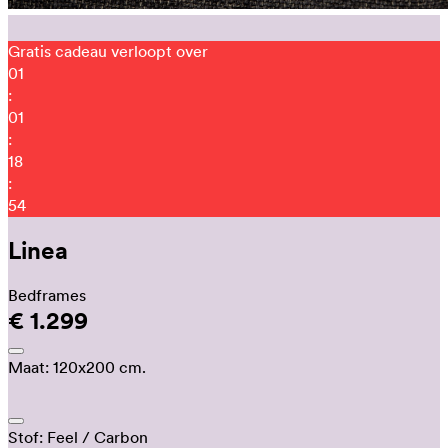
Gratis cadeau verloopt over
01
:
01
:
18
:
43
Linea
Bedframes
€ 1.299
Maat:
120x200 cm.
Stof:
Feel
/ Carbon