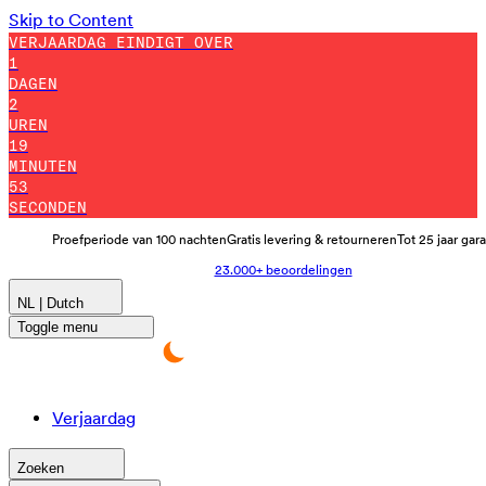
Skip to Content
VERJAARDAG EINDIGT OVER
1
DAGEN
2
UREN
19
MINUTEN
41
SECONDEN
Proefperiode van 100 nachten
Gratis levering & retourneren
Tot 25 jaar gar
23.000+ beoordelingen
NL | Dutch
Toggle menu
Verjaardag
Zoeken