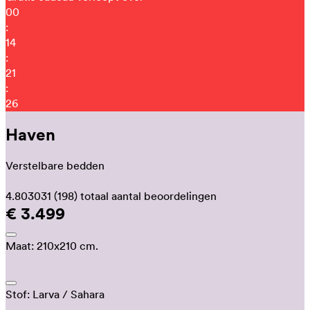
00
:
14
:
21
:
16
Haven
Verstelbare bedden
4.803031
(198)
totaal aantal beoordelingen
€ 3.499
Maat:
210x210 cm.
Stof:
Larva
/ Sahara