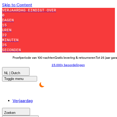
Skip to Content
VERJAARDAG EINDIGT OVER
0
DAGEN
15
UREN
22
MINUTEN
14
SECONDEN
Proefperiode van 100 nachten
Gratis levering & retourneren
Tot 25 jaar gar
23.000+ beoordelingen
NL | Dutch
Toggle menu
Verjaardag
Zoeken