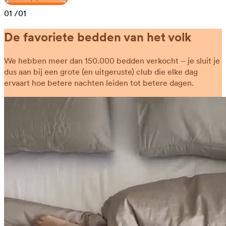
01
/01
De favoriete bedden van het volk
We hebben meer dan 150.000 bedden verkocht – je sluit je
dus aan bij een grote (en uitgeruste) club die elke dag
ervaart hoe betere nachten leiden tot betere dagen.