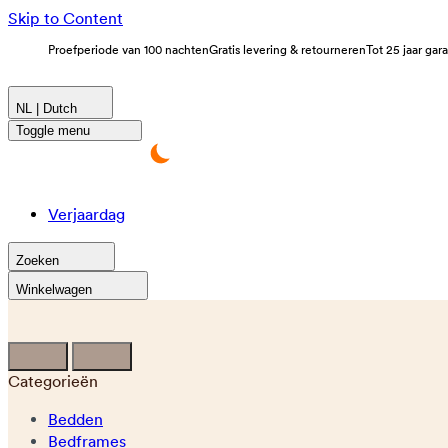
Skip to Content
Proefperiode van 100 nachten
Gratis levering & retourneren
Tot 25 jaar gar
NL | Dutch
Toggle menu
Verjaardag
Zoeken
Winkelwagen
Categorieën
Bedden
Bedframes