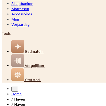
Slaapbanken
Matrassen
Accessoires
Mini
Verjaardag
Tools
Bedmatch
Vergelijken
Stofstaal
...
Home
/
Haven
/
Haven