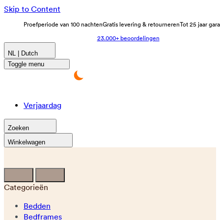
Skip to Content
Proefperiode van 100 nachten
Gratis levering & retourneren
Tot 25 jaar gar
23.000+ beoordelingen
NL | Dutch
Toggle menu
Verjaardag
Zoeken
Winkelwagen
Categorieën
Bedden
Bedframes