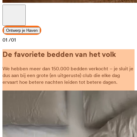
Ontwerp je Haven
01
/01
De favoriete bedden van het volk
We hebben meer dan 150.000 bedden verkocht – je sluit je
dus aan bij een grote (en uitgeruste) club die elke dag
ervaart hoe betere nachten leiden tot betere dagen.