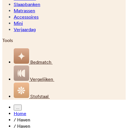
Slaapbanken
Matrassen
Accessoires
Mini
Verjaardag
Tools
Bedmatch
Vergelijken
Stofstaal
...
Home
/
Haven
/
Haven