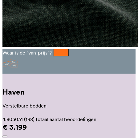
Waar is de "van-prijs"?
Haven
Verstelbare bedden
4.803031
(198)
totaal aantal beoordelingen
€ 3.199