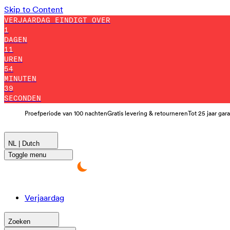
Skip to Content
VERJAARDAG EINDIGT OVER
1
DAGEN
11
UREN
54
MINUTEN
38
SECONDEN
Proefperiode van 100 nachten
Gratis levering & retourneren
Tot 25 jaar gar
NL | Dutch
Toggle menu
Verjaardag
Zoeken