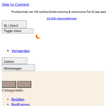
Skip to Content
Proefperiode van 100 nachten
Gratis levering & retourneren
Tot 25 jaar gar
23.000+ beoordelingen
NL | Dutch
Toggle menu
Verjaardag
Zoeken
Winkelwagen
Categorieën
Bedden
Bedframes