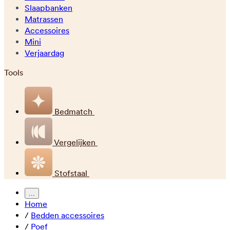
Slaapbanken
Matrassen
Accessoires
Mini
Verjaardag
Tools
Bedmatch
Vergelijken
Stofstaal
...
Home
/
Bedden accessoires
/
Poef