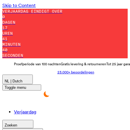
Skip to Content
VERJAARDAG EINDIGT OVER
0
DAGEN
17
UREN
41
MINUTEN
30
SECONDEN
Proefperiode van 100 nachten
Gratis levering & retourneren
Tot 25 jaar gar
23.000+ beoordelingen
NL | Dutch
Toggle menu
Verjaardag
Zoeken