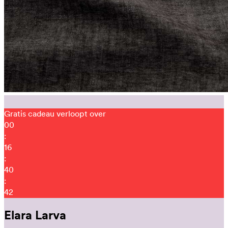
Gratis cadeau verloopt over
00
:
16
:
40
:
31
Elara Larva