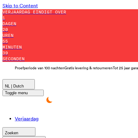
Skip to Content
VERJAARDAG EINDIGT OVER
1
DAGEN
20
UREN
55
MINUTEN
37
SECONDEN
Proefperiode van 100 nachten
Gratis levering & retourneren
Tot 25 jaar gar
NL | Dutch
Toggle menu
Verjaardag
Zoeken