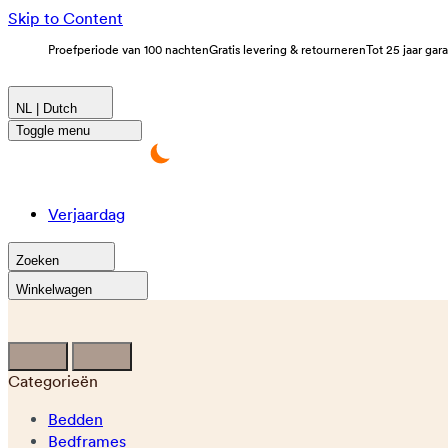
Skip to Content
Proefperiode van 100 nachten
Gratis levering & retourneren
Tot 25 jaar gar
NL | Dutch
Toggle menu
Verjaardag
Zoeken
Winkelwagen
Categorieën
Bedden
Bedframes