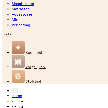
Slaapbanken
Matrassen
Accessoires
Mini
Verjaardag
Tools
Bedmatch
Vergelijken
Stofstaal
...
Home
/
Elara
/
Elara