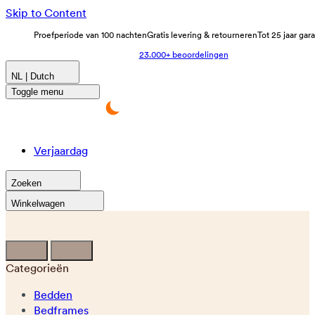
Skip to Content
Proefperiode van 100 nachten
Gratis levering & retourneren
Tot 25 jaar gar
23.000+ beoordelingen
NL | Dutch
Toggle menu
Verjaardag
Zoeken
Winkelwagen
Categorieën
Bedden
Bedframes