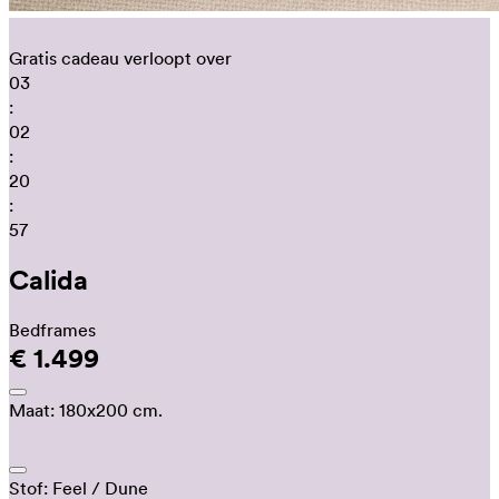
Gratis cadeau verloopt over
03
:
02
:
20
:
48
Calida
Bedframes
€ 1.499
Maat:
180x200 cm.
Stof:
Feel
/ Dune