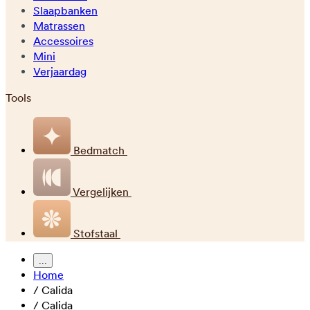
Slaapbanken
Matrassen
Accessoires
Mini
Verjaardag
Tools
Bedmatch
Vergelijken
Stofstaal
...
Home
/
Calida
/
Calida