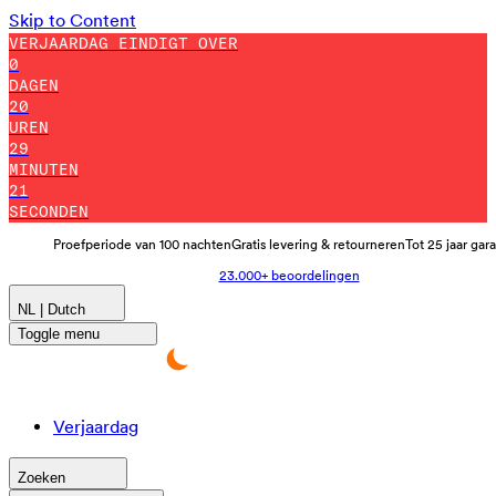
Skip to Content
VERJAARDAG EINDIGT OVER
0
DAGEN
20
UREN
29
MINUTEN
11
SECONDEN
Proefperiode van 100 nachten
Gratis levering & retourneren
Tot 25 jaar gar
23.000+ beoordelingen
NL | Dutch
Toggle menu
Verjaardag
Zoeken