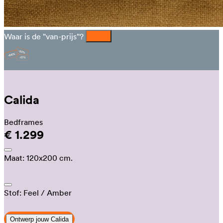
Waar is de "van-prijs"?
Calida
Bedframes
€ 1.299
Maat:
120x200 cm.
Stof:
Feel
/ Amber
Ontwerp jouw Calida