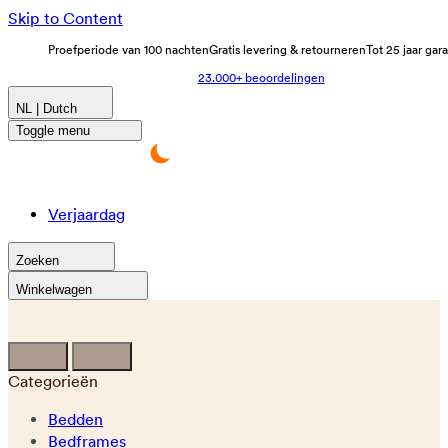
Skip to Content
Proefperiode van 100 nachten
Gratis levering & retourneren
Tot 25 jaar gar
23.000+ beoordelingen
NL | Dutch
Toggle menu
Verjaardag
Zoeken
Winkelwagen
Categorieën
Bedden
Bedframes