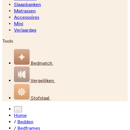
Slaapbanken
Matrassen
Accessoires
Mini
Verjaardag
Tools
Bedmatch
Vergelijken
Stofstaal
...
Home
/
Bedden
/
Bedframes