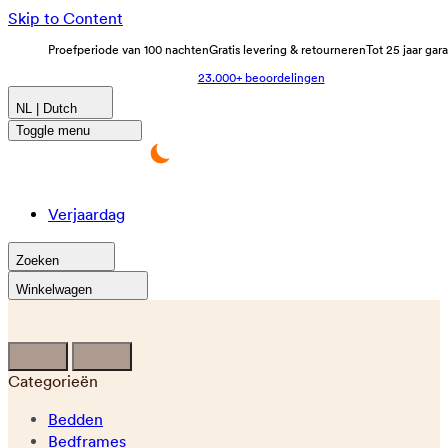
Skip to Content
Proefperiode van 100 nachten
Gratis levering & retourneren
Tot 25 jaar gar
23.000+ beoordelingen
NL | Dutch
Toggle menu
Verjaardag
Zoeken
Winkelwagen
Categorieën
Bedden
Bedframes