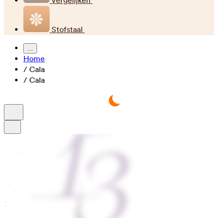
Vergelijken
Stofstaal
...
Home
/
Cala
/
Cala