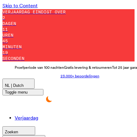
Skip to Content
VERJAARDAG EINDIGT OVER
2
DAGEN
11
UREN
45
MINUTEN
8
SECONDEN
Proefperiode van 100 nachten
Gratis levering & retourneren
Tot 25 jaar gar
23.000+ beoordelingen
NL | Dutch
Toggle menu
Verjaardag
Zoeken