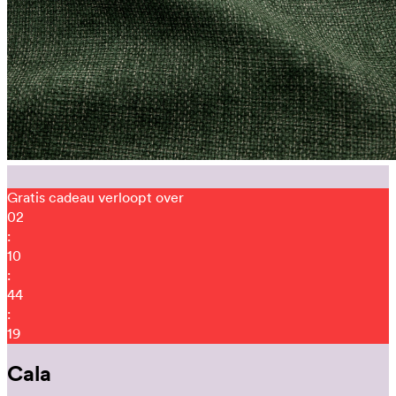
Gratis cadeau verloopt over
02
:
10
:
44
:
09
Cala