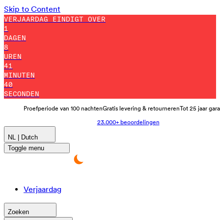
Skip to Content
VERJAARDAG EINDIGT OVER
1
DAGEN
8
UREN
41
MINUTEN
30
SECONDEN
Proefperiode van 100 nachten
Gratis levering & retourneren
Tot 25 jaar gar
23.000+ beoordelingen
NL | Dutch
Toggle menu
Verjaardag
Zoeken