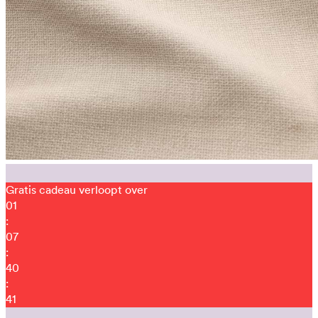
Gratis cadeau verloopt over
01
:
07
:
40
:
32