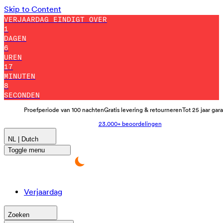
Skip to Content
VERJAARDAG EINDIGT OVER
1
DAGEN
6
UREN
16
MINUTEN
55
SECONDEN
Proefperiode van 100 nachten
Gratis levering & retourneren
Tot 25 jaar gar
23.000+ beoordelingen
NL | Dutch
Toggle menu
Verjaardag
Zoeken