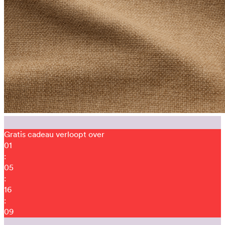
Gratis cadeau verloopt over
01
:
05
:
15
:
56