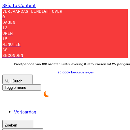
Skip to Content
VERJAARDAG EINDIGT OVER
0
DAGEN
13
UREN
15
MINUTEN
36
SECONDEN
Proefperiode van 100 nachten
Gratis levering & retourneren
Tot 25 jaar gar
23.000+ beoordelingen
NL | Dutch
Toggle menu
Verjaardag
Zoeken