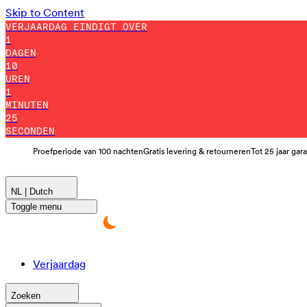
Skip to Content
VERJAARDAG EINDIGT OVER
1
DAGEN
10
UREN
1
MINUTEN
24
SECONDEN
Proefperiode van 100 nachten
Gratis levering & retourneren
Tot 25 jaar gar
NL | Dutch
Toggle menu
Verjaardag
Zoeken