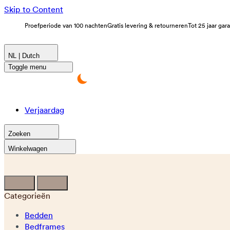
Skip to Content
Proefperiode van 100 nachten
Gratis levering & retourneren
Tot 25 jaar gar
NL | Dutch
Toggle menu
Verjaardag
Zoeken
Winkelwagen
Categorieën
Bedden
Bedframes