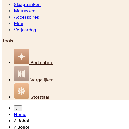
Slaapbanken
Matrassen
Accessoires
Mini
Verjaardag
Tools
Bedmatch
Vergelijken
Stofstaal
...
Home
/
Bohol
/
Bohol