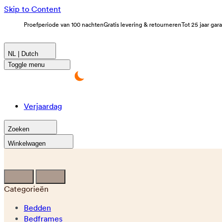
Skip to Content
Proefperiode van 100 nachten
Gratis levering & retourneren
Tot 25 jaar gar
NL | Dutch
Toggle menu
Verjaardag
Zoeken
Winkelwagen
Categorieën
Bedden
Bedframes