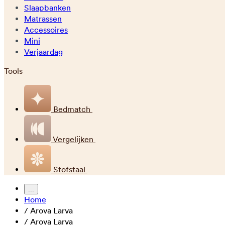
Slaapbanken
Matrassen
Accessoires
Mini
Verjaardag
Tools
Bedmatch
Vergelijken
Stofstaal
...
Home
/
Arova Larva
/
Arova Larva