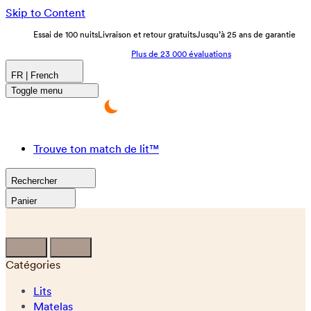
Skip to Content
Essai de 100 nuits
Livraison et retour gratuits
Jusqu’à 25 ans de garantie
Plus de 23 000 évaluations
FR | French
Toggle menu
Trouve ton match de lit™
Rechercher
Panier
Catégories
Lits
Matelas