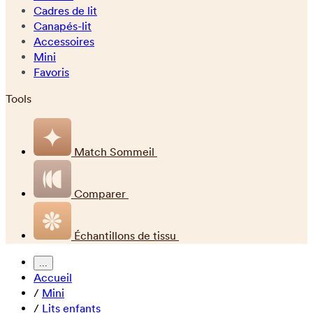
Cadres de lit
Canapés-lit
Accessoires
Mini
Favoris
Tools
Match Sommeil
Comparer
Échantillons de tissu
...
Accueil
/
Mini
/
Lits enfants