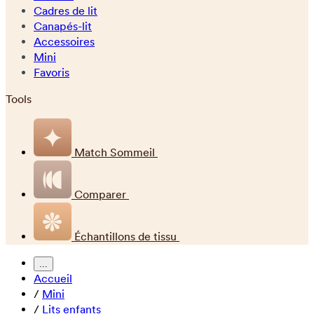
Cadres de lit
Canapés-lit
Accessoires
Mini
Favoris
Tools
Match Sommeil
Comparer
Échantillons de tissu
...
Accueil
/
Mini
/
Lits enfants