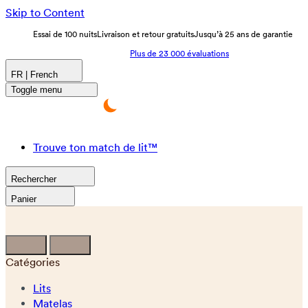
Skip to Content
Essai de 100 nuits
Livraison et retour gratuits
Jusqu’à 25 ans de garantie
Plus de 23 000 évaluations
FR | French
Toggle menu
Trouve ton match de lit™
Rechercher
Panier
Catégories
Lits
Matelas