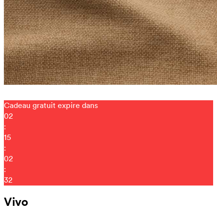
Cadeau gratuit expire dans
02
:
15
:
02
:
25
Vivo