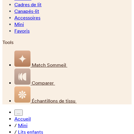
Cadres de lit
Canapés-lit
Accessoires
Mini
Favoris
Tools
Match Sommeil
Comparer
Échantillons de tissu
...
Accueil
/
Mini
/
Lits enfants