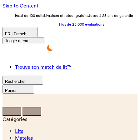
Skip to Content
Essai de 100 nuits
Livraison et retour gratuits
Jusqu’à 25 ans de garantie
Plus de 23 000 évaluations
FR | French
Toggle menu
Trouve ton match de lit™
Rechercher
Panier
Catégories
Lits
Matelas