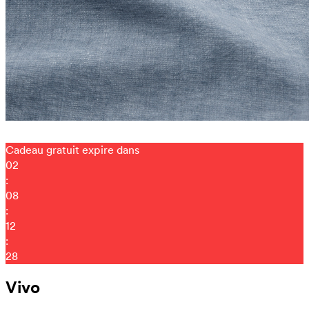
Cadeau gratuit expire dans
02
:
08
:
12
:
21
Vivo