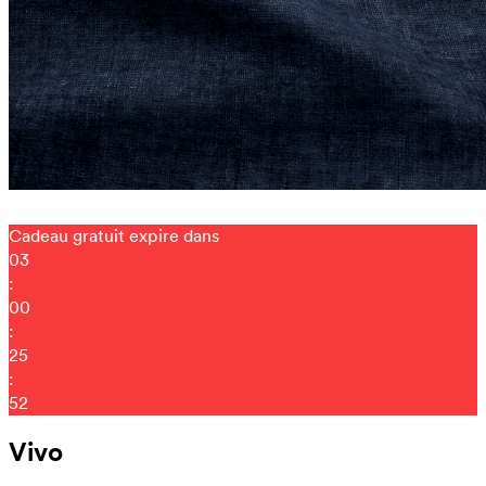
Cadeau gratuit expire dans
03
:
00
:
25
:
44
Vivo