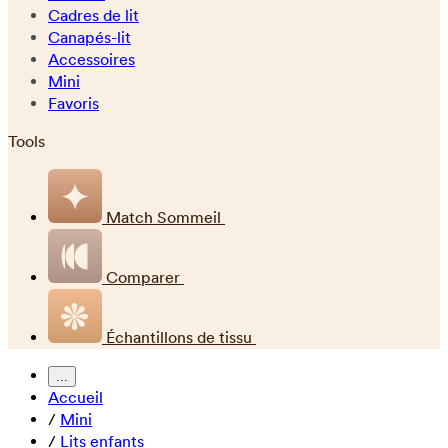
Cadres de lit
Canapés-lit
Accessoires
Mini
Favoris
Tools
Match Sommeil
Comparer
Échantillons de tissu
...
Accueil
/
Mini
/
Lits enfants