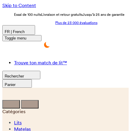
Skip to Content
Essai de 100 nuits
Livraison et retour gratuits
Jusqu’à 25 ans de garantie
Plus de 23 000 évaluations
FR | French
Toggle menu
Trouve ton match de lit™
Rechercher
Panier
Catégories
Lits
Matelas