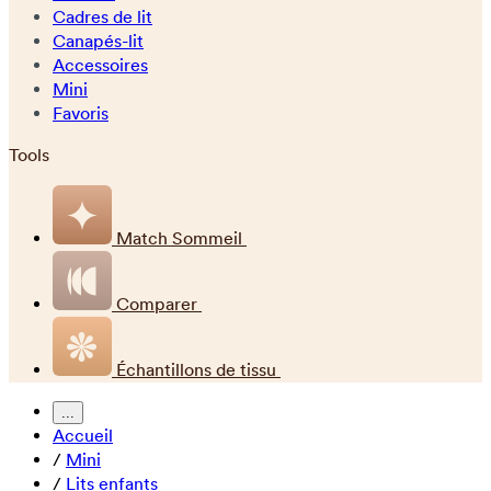
Cadres de lit
Canapés-lit
Accessoires
Mini
Favoris
Tools
Match Sommeil
Comparer
Échantillons de tissu
...
Accueil
/
Mini
/
Lits enfants