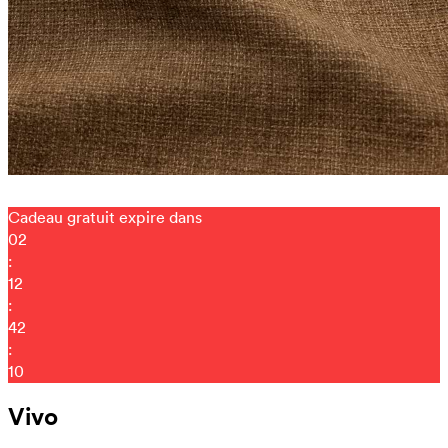
Cadeau gratuit expire dans
02
:
12
:
42
:
04
Vivo