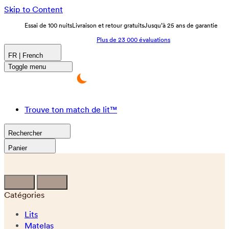
Skip to Content
Essai de 100 nuits
Livraison et retour gratuits
Jusqu’à 25 ans de garantie
Plus de 23 000 évaluations
FR | French
Toggle menu
Trouve ton match de lit™
Rechercher
Panier
Catégories
Lits
Matelas