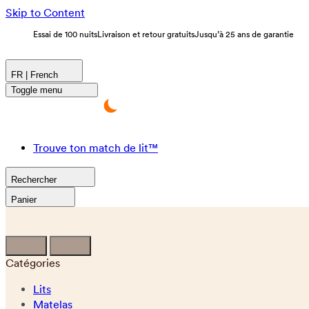
Skip to Content
Essai de 100 nuits
Livraison et retour gratuits
Jusqu’à 25 ans de garantie
FR | French
Toggle menu
Trouve ton match de lit™
Rechercher
Panier
Catégories
Lits
Matelas