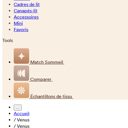
Cadres de lit
Canapés-lit
Accessoires
Mini
Favoris
Tools
Match Sommeil
Comparer
Échantillons de tissu
...
Accueil
/
Venus
/
Venus