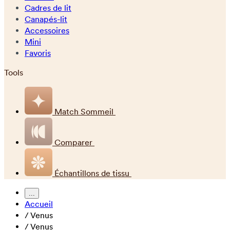
Cadres de lit
Canapés-lit
Accessoires
Mini
Favoris
Tools
Match Sommeil
Comparer
Échantillons de tissu
...
Accueil
/
Venus
/
Venus