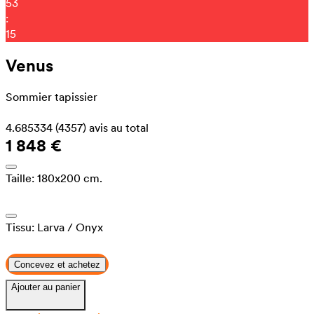
53
:
08
Venus
Sommier tapissier
4.685334
(4357)
avis au total
1 848 €
Taille:
180x200 cm.
Tissu:
Larva
/ Onyx
Concevez et achetez
Ajouter au panier