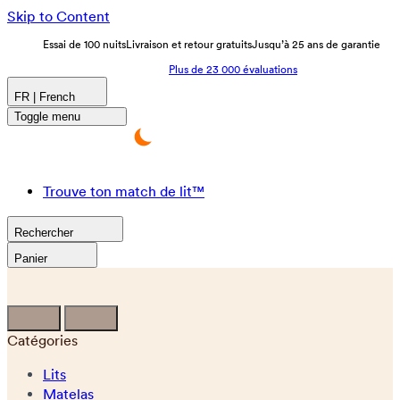
Skip to Content
Essai de 100 nuits
Livraison et retour gratuits
Jusqu’à 25 ans de garantie
Plus de 23 000 évaluations
FR | French
Toggle menu
Trouve ton match de lit™
Rechercher
Panier
Catégories
Lits
Matelas