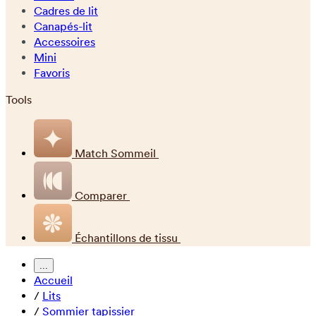
Cadres de lit
Canapés-lit
Accessoires
Mini
Favoris
Tools
Match Sommeil
Comparer
Échantillons de tissu
...
Accueil
/
Lits
/
Sommier tapissier