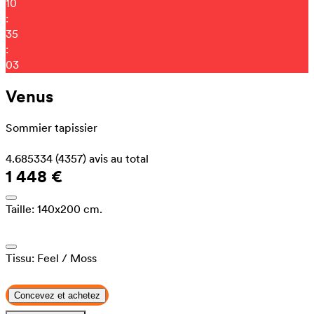
10
:
34
:
56
Venus
Sommier tapissier
4.685334
(4357)
avis au total
1 448 €
Taille:
140x200 cm.
Tissu:
Feel
/ Moss
Concevez et achetez