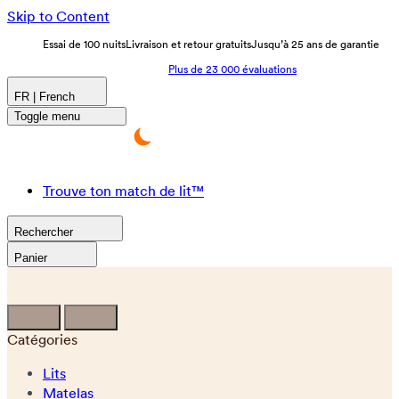
Skip to Content
Essai de 100 nuits
Livraison et retour gratuits
Jusqu’à 25 ans de garantie
Plus de 23 000 évaluations
FR | French
Toggle menu
Trouve ton match de lit™
Rechercher
Panier
Catégories
Lits
Matelas