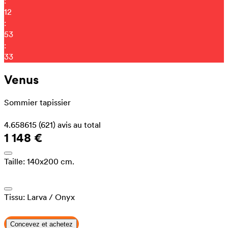
:
12
:
53
:
29
Venus
Sommier tapissier
4.658615
(621)
avis au total
1 148 €
Taille:
140x200 cm.
Tissu:
Larva
/ Onyx
Concevez et achetez