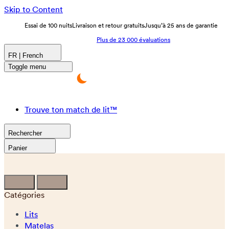
Skip to Content
Essai de 100 nuits
Livraison et retour gratuits
Jusqu’à 25 ans de garantie
Plus de 23 000 évaluations
FR | French
Toggle menu
Trouve ton match de lit™
Rechercher
Panier
Catégories
Lits
Matelas