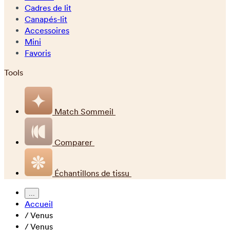
Cadres de lit
Canapés-lit
Accessoires
Mini
Favoris
Tools
Match Sommeil
Comparer
Échantillons de tissu
...
Accueil
/
Venus
/
Venus