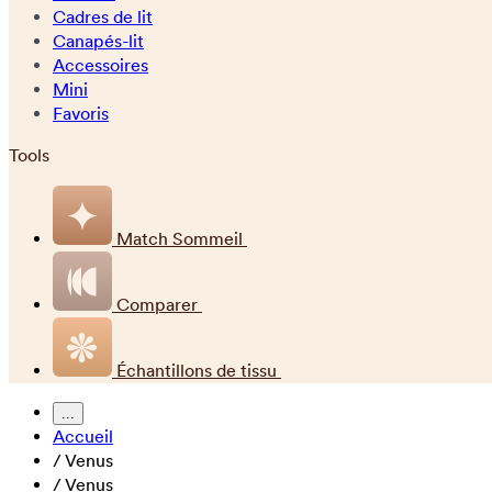
Cadres de lit
Canapés-lit
Accessoires
Mini
Favoris
Tools
Match Sommeil
Comparer
Échantillons de tissu
...
Accueil
/
Venus
/
Venus