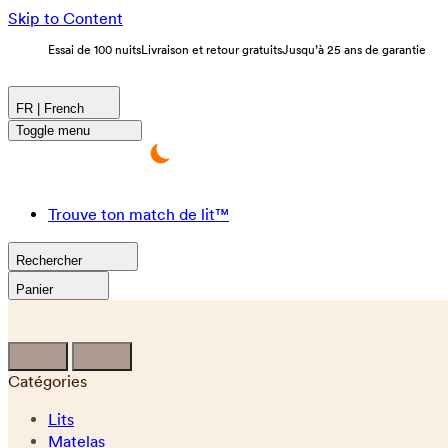
Skip to Content
Essai de 100 nuits
Livraison et retour gratuits
Jusqu’à 25 ans de garantie
FR | French
Toggle menu
Trouve ton match de lit™
Rechercher
Panier
Catégories
Lits
Matelas