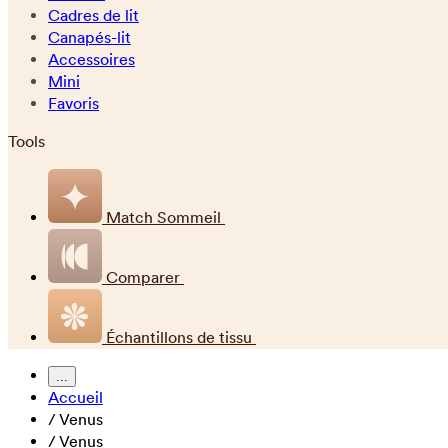
Cadres de lit
Canapés-lit
Accessoires
Mini
Favoris
Tools
Match Sommeil
Comparer
Échantillons de tissu
...
Accueil
/
Venus
/
Venus