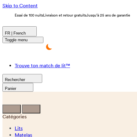
Skip to Content
Essai de 100 nuits
Livraison et retour gratuits
Jusqu’à 25 ans de garantie
FR | French
Toggle menu
Trouve ton match de lit™
Rechercher
Panier
Catégories
Lits
Matelas