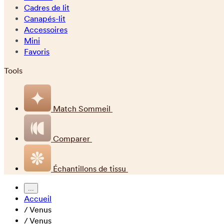
Cadres de lit
Canapés-lit
Accessoires
Mini
Favoris
Tools
Match Sommeil
Comparer
Échantillons de tissu
...
Accueil
/
Venus
/
Venus