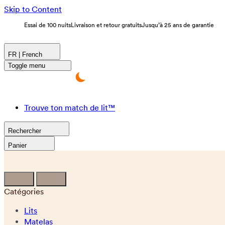
Skip to Content
Essai de 100 nuits
Livraison et retour gratuits
Jusqu’à 25 ans de garantie
FR | French
Toggle menu
Trouve ton match de lit™
Rechercher
Panier
Catégories
Lits
Matelas