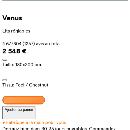
Venus
Lits réglables
4.677804
(1257)
avis au total
2 548 €
Taille:
180x200 cm.
Tissu:
Feel
/ Chestnut
Concevez et achetez
Ajouter au panier
•
Fabriqué à la main pour vous
Dormez bien dans 30-35 jours ouvrables.
Commandez