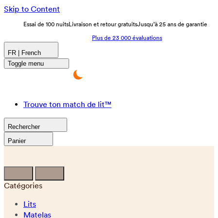
Skip to Content
Essai de 100 nuits
Livraison et retour gratuits
Jusqu’à 25 ans de garantie
Plus de 23 000 évaluations
FR | French
Toggle menu
Trouve ton match de lit™
Rechercher
Panier
Catégories
Lits
Matelas