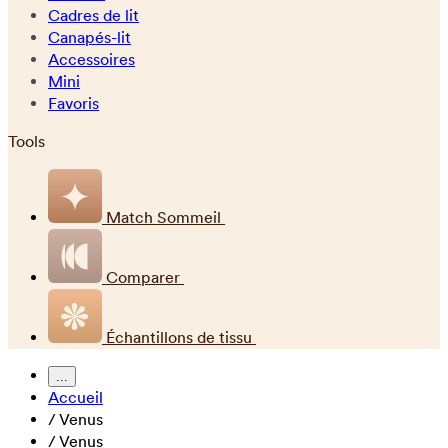
Cadres de lit
Canapés-lit
Accessoires
Mini
Favoris
Tools
Match Sommeil
Comparer
Échantillons de tissu
...
Accueil
/
Venus
/
Venus