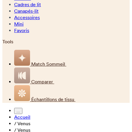
Cadres de lit
Canapés-lit
Accessoires
Mini
Favoris
Tools
Match Sommeil
Comparer
Échantillons de tissu
...
Accueil
/
Venus
/
Venus