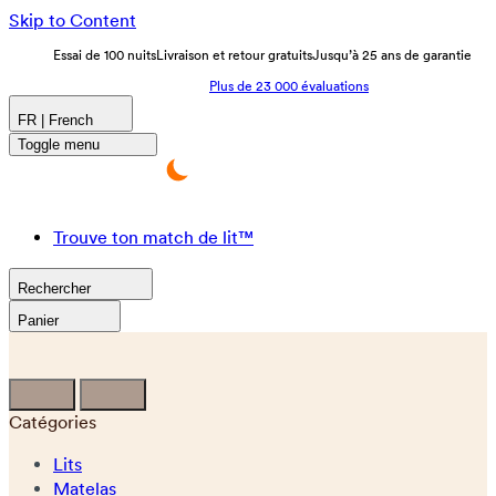
Skip to Content
Essai de 100 nuits
Livraison et retour gratuits
Jusqu’à 25 ans de garantie
Plus de 23 000 évaluations
FR | French
Toggle menu
Trouve ton match de lit™
Rechercher
Panier
Catégories
Lits
Matelas