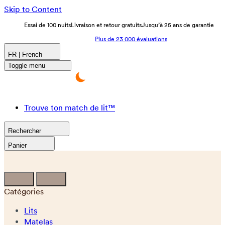
Skip to Content
Essai de 100 nuits
Livraison et retour gratuits
Jusqu’à 25 ans de garantie
Plus de 23 000 évaluations
FR | French
Toggle menu
Trouve ton match de lit™
Rechercher
Panier
Catégories
Lits
Matelas