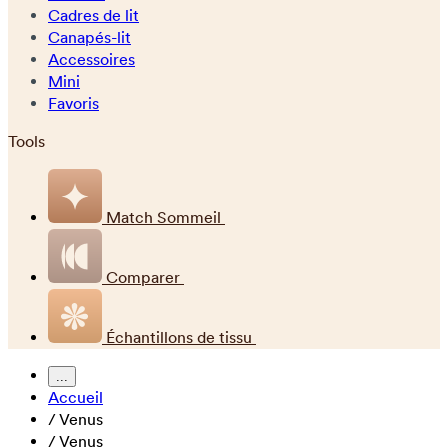
Cadres de lit
Canapés-lit
Accessoires
Mini
Favoris
Tools
Match Sommeil
Comparer
Échantillons de tissu
...
Accueil
/
Venus
/
Venus