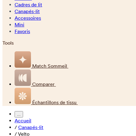
Cadres de lit
Canapés-lit
Accessoires
Mini
Favoris
Tools
Match Sommeil
Comparer
Échantillons de tissu
...
Accueil
/
Canapés-lit
/
Velto