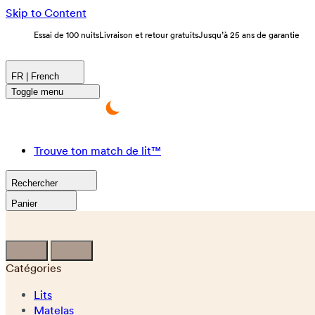
Skip to Content
Essai de 100 nuits
Livraison et retour gratuits
Jusqu’à 25 ans de garantie
FR | French
Toggle menu
Trouve ton match de lit™
Rechercher
Panier
Catégories
Lits
Matelas