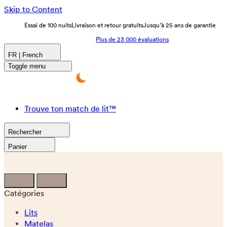
Skip to Content
Essai de 100 nuits
Livraison et retour gratuits
Jusqu’à 25 ans de garantie
Plus de 23 000 évaluations
FR | French
Toggle menu
Trouve ton match de lit™
Rechercher
Panier
Catégories
Lits
Matelas