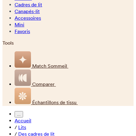
Cadres de lit
Canapés-lit
Accessoires
Mini
Favoris
Tools
Match Sommeil
Comparer
Échantillons de tissu
...
Accueil
/
Lits
/
Des cadres de lit