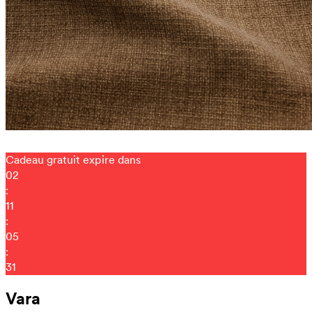
Cadeau gratuit expire dans
02
:
11
:
05
:
21
Vara