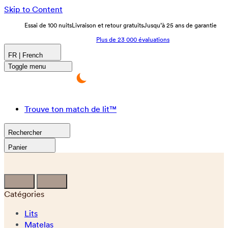
Skip to Content
Essai de 100 nuits
Livraison et retour gratuits
Jusqu’à 25 ans de garantie
Plus de 23 000 évaluations
FR | French
Toggle menu
Trouve ton match de lit™
Rechercher
Panier
Catégories
Lits
Matelas