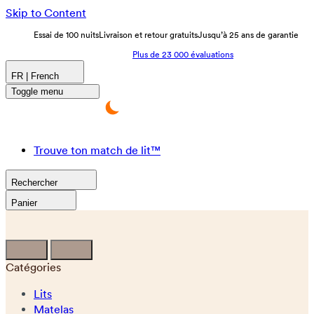
Skip to Content
Essai de 100 nuits
Livraison et retour gratuits
Jusqu’à 25 ans de garantie
Plus de 23 000 évaluations
FR | French
Toggle menu
Trouve ton match de lit™
Rechercher
Panier
Catégories
Lits
Matelas