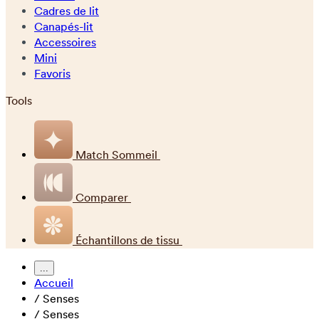
Cadres de lit
Canapés-lit
Accessoires
Mini
Favoris
Tools
Match Sommeil
Comparer
Échantillons de tissu
...
Accueil
/
Senses
/
Senses