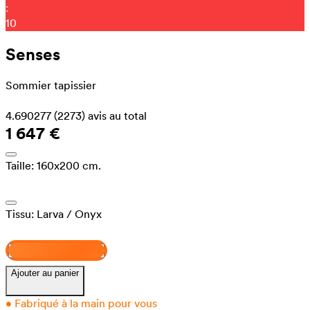
:
05
Senses
Sommier tapissier
4.690277
(2273)
avis au total
1 647 €
Taille:
160x200 cm.
Tissu:
Larva
/ Onyx
Concevez et achetez
Ajouter au panier
•
Fabriqué à la main pour vous