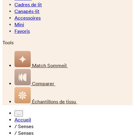
Cadres de lit
Canapés-lit
Accessoires
Mini
Favoris
Tools
Match Sommeil
Comparer
Échantillons de tissu
...
Accueil
/
Senses
/
Senses