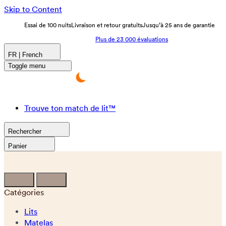
Skip to Content
Essai de 100 nuits
Livraison et retour gratuits
Jusqu’à 25 ans de garantie
Plus de 23 000 évaluations
FR | French
Toggle menu
Trouve ton match de lit™
Rechercher
Panier
Catégories
Lits
Matelas