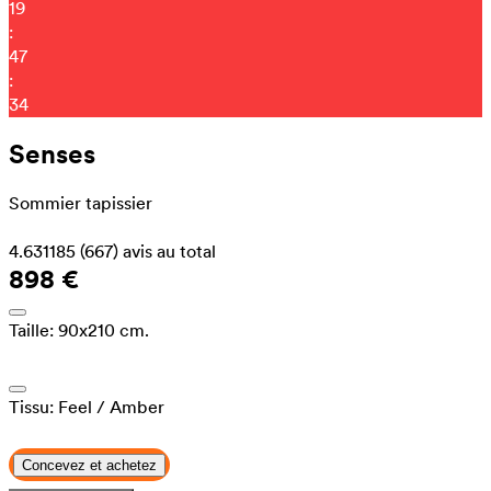
19
:
47
:
30
Senses
Sommier tapissier
4.631185
(667)
avis au total
898 €
Taille:
90x210 cm.
Tissu:
Feel
/ Amber
Concevez et achetez