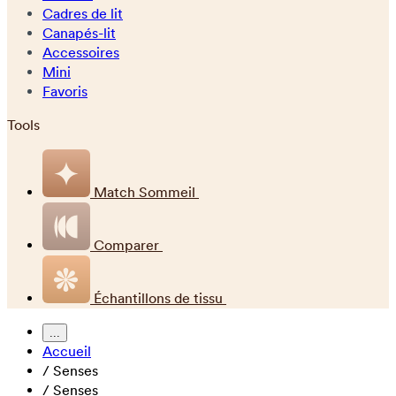
Cadres de lit
Canapés-lit
Accessoires
Mini
Favoris
Tools
Match Sommeil
Comparer
Échantillons de tissu
...
Accueil
/
Senses
/
Senses