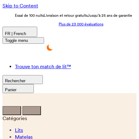
Skip to Content
Essai de 100 nuits
Livraison et retour gratuits
Jusqu’à 25 ans de garantie
Plus de 23 000 évaluations
FR | French
Toggle menu
Trouve ton match de lit™
Rechercher
Panier
Catégories
Lits
Matelas