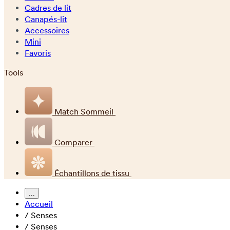
Cadres de lit
Canapés-lit
Accessoires
Mini
Favoris
Tools
Match Sommeil
Comparer
Échantillons de tissu
...
Accueil
/
Senses
/
Senses