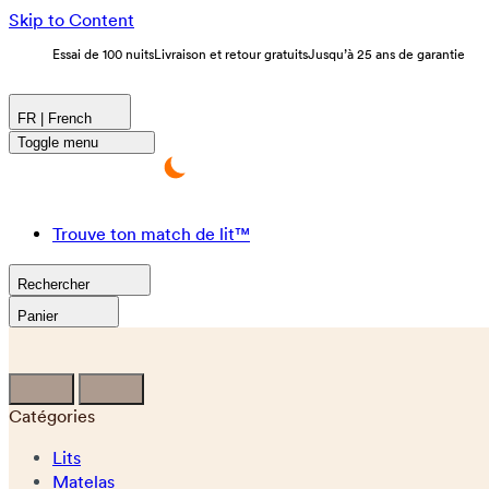
Skip to Content
Essai de 100 nuits
Livraison et retour gratuits
Jusqu’à 25 ans de garantie
FR | French
Toggle menu
Trouve ton match de lit™
Rechercher
Panier
Catégories
Lits
Matelas