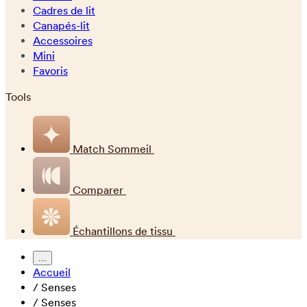
Cadres de lit
Canapés-lit
Accessoires
Mini
Favoris
Tools
Match Sommeil
Comparer
Échantillons de tissu
...
Accueil
/
Senses
/
Senses