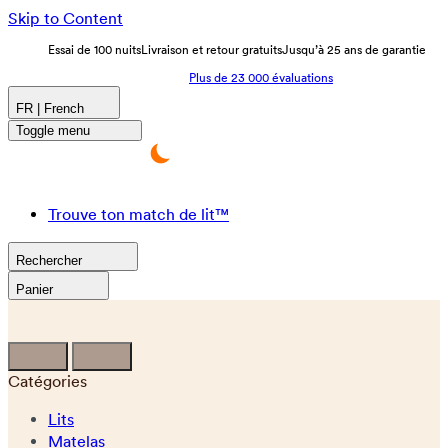
Skip to Content
Essai de 100 nuits
Livraison et retour gratuits
Jusqu’à 25 ans de garantie
Plus de 23 000 évaluations
FR | French
Toggle menu
Trouve ton match de lit™
Rechercher
Panier
Catégories
Lits
Matelas