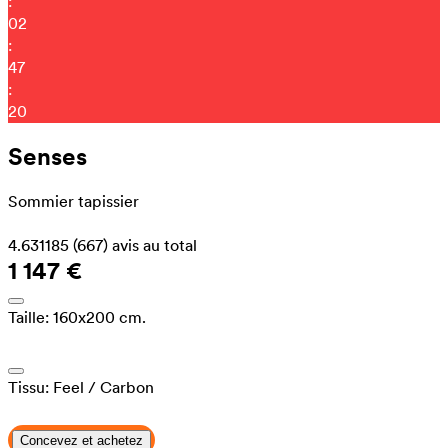
:
02
:
47
:
16
Senses
Sommier tapissier
4.631185
(667)
avis au total
1 147 €
Taille:
160x200 cm.
Tissu:
Feel
/ Carbon
Concevez et achetez