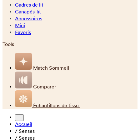
Cadres de lit
Canapés-lit
Accessoires
Mini
Favoris
Tools
Match Sommeil
Comparer
Échantillons de tissu
...
Accueil
/
Senses
/
Senses