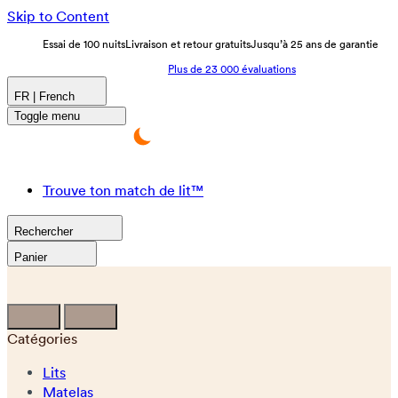
Skip to Content
Essai de 100 nuits
Livraison et retour gratuits
Jusqu’à 25 ans de garantie
Plus de 23 000 évaluations
FR | French
Toggle menu
Trouve ton match de lit™
Rechercher
Panier
Catégories
Lits
Matelas