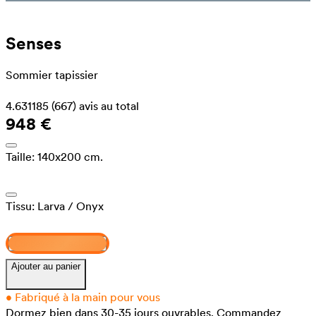
Senses
Sommier tapissier
4.631185
(667)
avis au total
948 €
Taille:
140x200 cm.
Tissu:
Larva
/ Onyx
Concevez et achetez
Ajouter au panier
•
Fabriqué à la main pour vous
Dormez bien dans 30-35 jours ouvrables.
Commandez