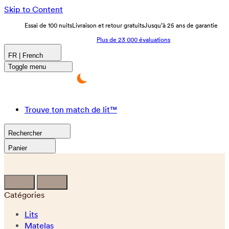
Skip to Content
Essai de 100 nuits
Livraison et retour gratuits
Jusqu’à 25 ans de garantie
Plus de 23 000 évaluations
FR | French
Toggle menu
Trouve ton match de lit™
Rechercher
Panier
Catégories
Lits
Matelas