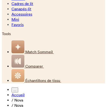
Cadres de lit
Canapés-lit
Accessoires
Mini
Favoris
Tools
Match Sommeil
Comparer
Échantillons de tissu
...
Accueil
/
Nova
/
Nova