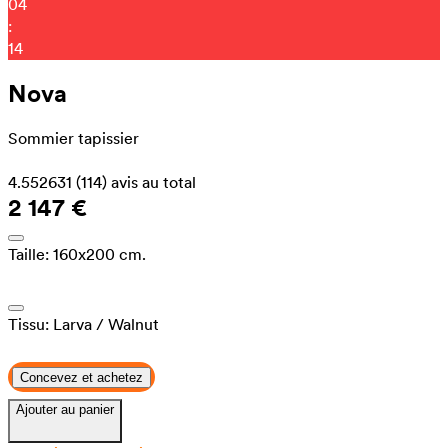
04
:
05
Nova
Sommier tapissier
4.552631
(114)
avis au total
2 147 €
Taille:
160x200 cm.
Tissu:
Larva
/ Walnut
Concevez et achetez
Ajouter au panier